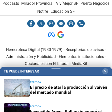
Podcasts
Mirador Provincial
VivíMejor SF
Puerto Negocios
Notife
Educacion SF
Hemeroteca Digital (1930-1979)
-
Receptorías de avisos
-
Administración y Publicidad
-
Elementos institucionales
-
Opcionales con El Litoral
-
MediaKit
TE PUEDE INTERESAR
✕
El Litoral es miembro de:
POLÍTICA
El precio de atar la producción al vaivén
del mercado mundial
POLÍTICA
En Asociación con:
Invencible Arena: Pullaro inauguró el