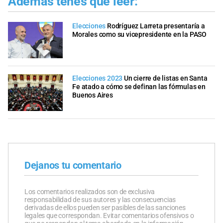
Además tenés que leer:
Elecciones
Rodríguez Larreta presentaría a
Morales como su vicepresidente en la PASO
Elecciones 2023
Un cierre de listas en Santa
Fe atado a cómo se definan las fórmulas en
Buenos Aires
Dejanos tu comentario
Los comentarios realizados son de exclusiva
responsabilidad de sus autores y las consecuencias
derivadas de ellos pueden ser pasibles de las sanciones
legales que correspondan. Evitar comentarios ofensivos o