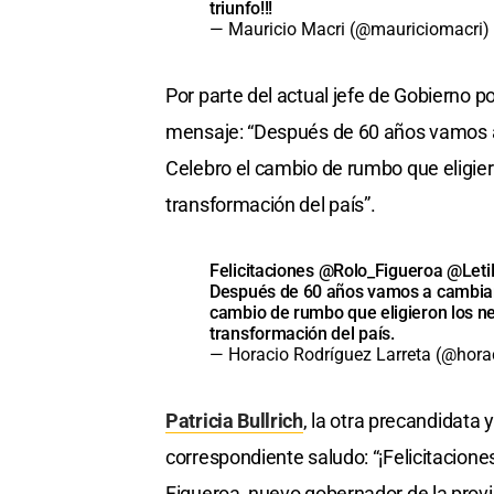
triunfo!!!
— Mauricio Macri (@mauriciomacri)
Por parte del actual jefe de Gobierno p
mensaje: “Después de 60 años vamos 
Celebro el cambio de rumbo que eligier
transformación del país”.
Felicitaciones
@Rolo_Figueroa
@Leti
Después de 60 años vamos a cambiar
cambio de rumbo que eligieron los n
transformación del país.
— Horacio Rodríguez Larreta (@horac
Patricia Bullrich
, la otra precandidata 
correspondiente saludo: “¡Felicitacion
Figueroa, nuevo gobernador de la provin