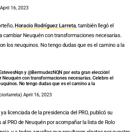
April 16, 2023
orteño,
Horacio Rodríguez Larreta
, también llegó el
a cambiar Neuquén con transformaciones necesarias.
on los neuquinos. No tengo dudas que es el camino a la
EstevesNqn
y
@BermudezNQN
por esta gran elección!
 Neuquén con transformaciones necesarias. Celebro el
euquinos. No tengo dudas que es el camino a la
iorlarreta)
April 16, 2023
y ya licenciada de la presidencia del PRO, publicó su
es al PRO de Neuquén por acompañar la lista de Rolo
cia, y a todos aquellos que resultaron electos por nuestro