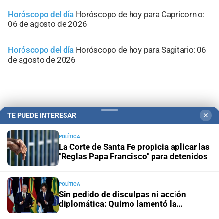
Horóscopo del día
Horóscopo de hoy para Capricornio:
06 de agosto de 2026
Horóscopo del día
Horóscopo de hoy para Sagitario: 06
de agosto de 2026
TE PUEDE INTERESAR
✕
POLÍTICA
La Corte de Santa Fe propicia aplicar las
"Reglas Papa Francisco" para detenidos
POLÍTICA
Sin pedido de disculpas ni acción
Campolitoral
Revista Nosotros
Clasificados
CYD Litoral
diplomática: Quirno lamentó la
“decisión unilateral de Brasil”
Podcasts
Mirador Provincial
VivíMejor SF
Puerto Negocios