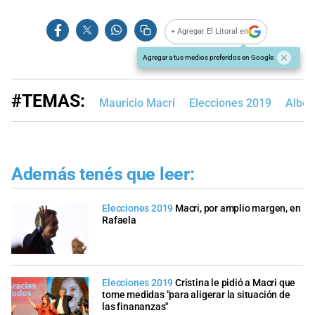
+ Agregar El Litoral en
Agregar a tus medios preferidos en Google
#TEMAS:
Mauricio Macri
Elecciones 2019
Alber
Además tenés que leer:
Elecciones 2019
Macri, por amplio margen, en
Rafaela
Elecciones 2019
Cristina le pidió a Macri que
tome medidas "para aligerar la situación de
las finananzas"