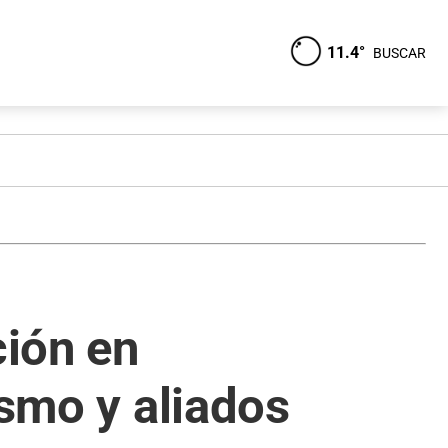
11.4°
BUSCAR
ción en
ismo y aliados