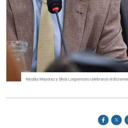
Nicolás Mayoraz y Silvia Lospennato celebraron el dictamen