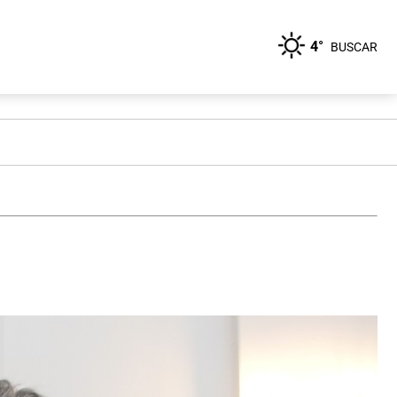
4°
BUSCAR