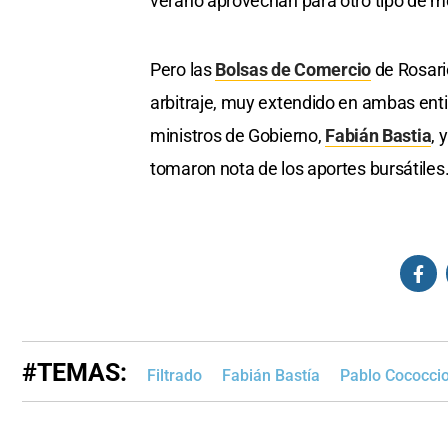
verano aprovechan para otro tipo de m
Pero las
Bolsas de Comercio
de Rosari
arbitraje, muy extendido en ambas entid
ministros de Gobierno,
Fabián Bastia
, 
tomaron nota de los aportes bursátiles
#TEMAS:
Filtrado
Fabián Bastía
Pablo Cococcio