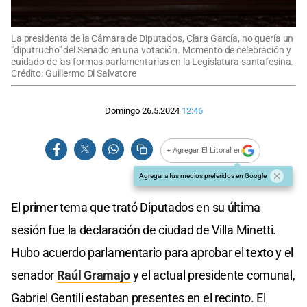
La presidenta de la Cámara de Diputados, Clara García, no quería un
"diputrucho" del Senado en una votación. Momento de celebración y
cuidado de las formas parlamentarias en la Legislatura santafesina.
Crédito: Guillermo Di Salvatore
Domingo 26.5.2024
12:46
+ Agregar El Litoral en
Agregar a tus medios preferidos en Google
El primer tema que trató Diputados en su última
sesión fue la declaración de ciudad de Villa Minetti.
Hubo acuerdo parlamentario para aprobar el texto y el
senador
Raúl Gramajo
y el actual presidente comunal,
Gabriel Gentili estaban presentes en el recinto. El