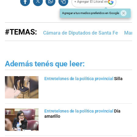
+ Agregar El Litoral en
Agregar a tus medios preferidos en Google
#TEMAS:
Cámara de Diputados de Santa Fe
María
Además tenés que leer:
Entretelones de la política provincial
Silla
Entretelones de la política provincial
Día
amarillo