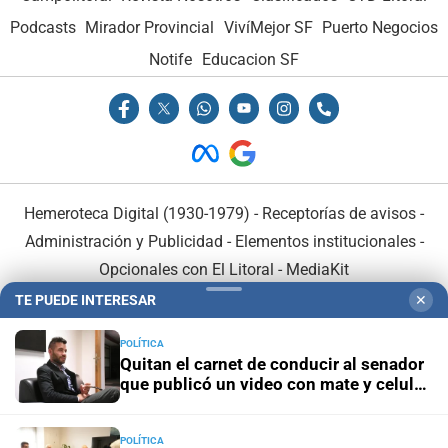
Podcasts
Mirador Provincial
VivíMejor SF
Puerto Negocios
Notife
Educacion SF
Hemeroteca Digital (1930-1979)
-
Receptorías de avisos
-
Administración y Publicidad
-
Elementos institucionales
-
Opcionales con El Litoral
-
MediaKit
TE PUEDE INTERESAR
✕
El Litoral es miembro de:
POLÍTICA
Quitan el carnet de conducir al senador
que publicó un video con mate y celular
al volante
POLÍTICA