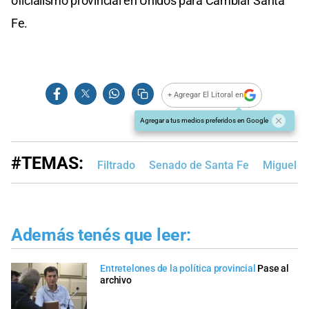
oficialismo provincial en Unidos para Cambiar Santa
Fe.
+ Agregar El Litoral en
Agregar a tus medios preferidos en Google
#TEMAS:
Filtrado
Senado de Santa Fe
Miguel Li
Además tenés que leer:
Entretelones de la política provincial
Pase al
archivo