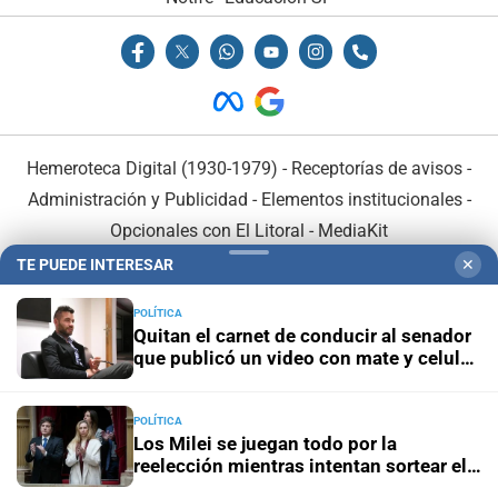
Hemeroteca Digital (1930-1979)
-
Receptorías de avisos
-
Administración y Publicidad
-
Elementos institucionales
-
Opcionales con El Litoral
-
MediaKit
TE PUEDE INTERESAR
✕
El Litoral es miembro de:
POLÍTICA
Quitan el carnet de conducir al senador
que publicó un video con mate y celular
al volante
POLÍTICA
En Asociación con:
Los Milei se juegan todo por la
reelección mientras intentan sortear el
desgaste de la gestión