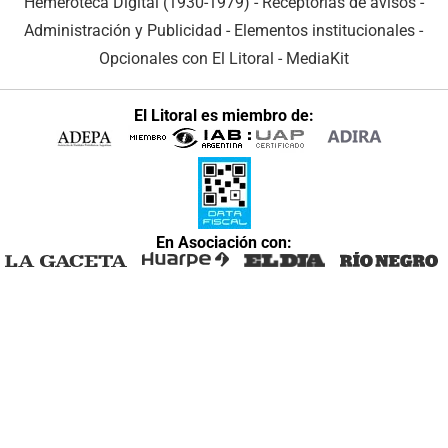
Hemeroteca Digital (1930-1979)
-
Receptorías de avisos
-
Administración y Publicidad
-
Elementos institucionales
-
Opcionales con El Litoral
-
MediaKit
El Litoral es miembro de:
En Asociación con: