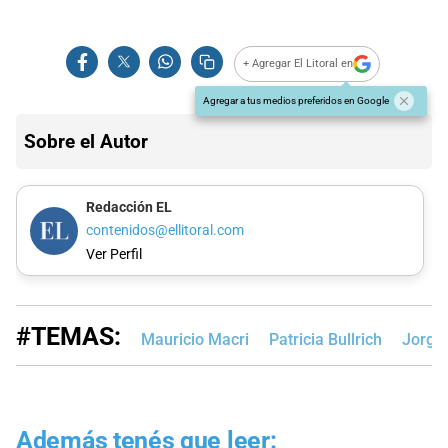
+ Agregar El Litoral en
Agregar a tus medios preferidos en Google
Sobre el Autor
Redacción EL
contenidos@ellitoral.com
Ver Perfil
#TEMAS:
Mauricio Macri
Patricia Bullrich
Jorge
Además tenés que leer: