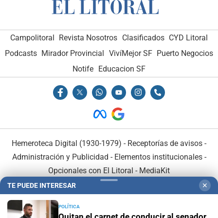
Campolitoral
Revista Nosotros
Clasificados
CYD Litoral
Podcasts
Mirador Provincial
VivíMejor SF
Puerto Negocios
Notife
Educacion SF
Hemeroteca Digital (1930-1979)
-
Receptorías de avisos
-
Administración y Publicidad
-
Elementos institucionales
-
Opcionales con El Litoral
-
MediaKit
TE PUEDE INTERESAR
✕
El Litoral es miembro de:
POLÍTICA
Quitan el carnet de conducir al senador