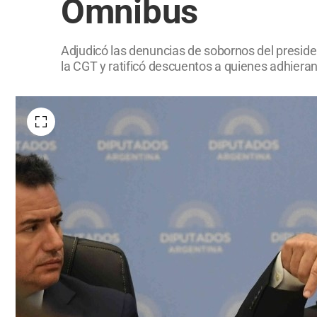
Ómnibus
Adjudicó las denuncias de sobornos del presiden
la CGT y ratificó descuentos a quienes adhieran