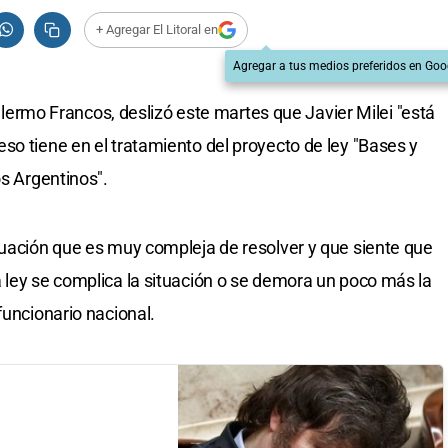
+ Agregar El Litoral en
Agregar a tus medios preferidos en Goo
uillermo Francos, deslizó este martes que Javier Milei "está
so tiene en el tratamiento del proyecto de ley "Bases y
os Argentinos".
tuación que es muy compleja de resolver y que siente que
 ley se complica la situación o se demora un poco más la
funcionario nacional.