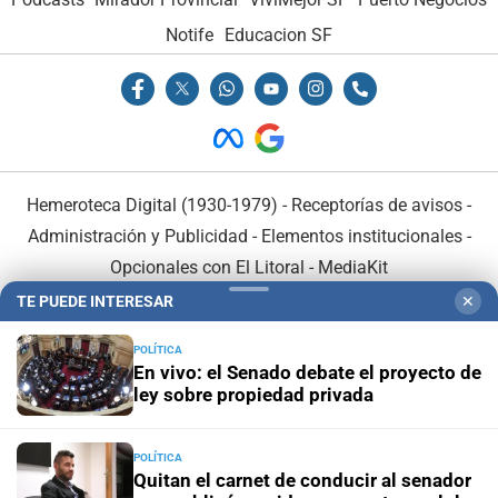
Notife
Educacion SF
Hemeroteca Digital (1930-1979)
-
Receptorías de avisos
-
Administración y Publicidad
-
Elementos institucionales
-
Opcionales con El Litoral
-
MediaKit
TE PUEDE INTERESAR
✕
El Litoral es miembro de:
POLÍTICA
En vivo: el Senado debate el proyecto de
ley sobre propiedad privada
POLÍTICA
En Asociación con:
Quitan el carnet de conducir al senador