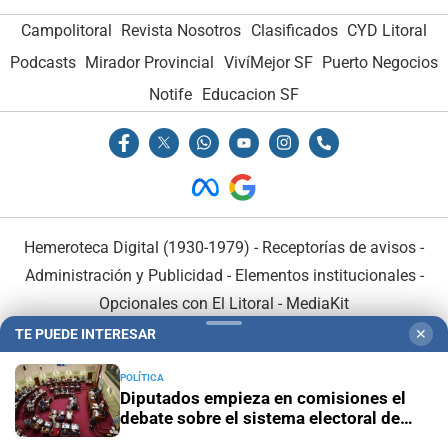
Campolitoral
Revista Nosotros
Clasificados
CYD Litoral
Podcasts
Mirador Provincial
VivíMejor SF
Puerto Negocios
Notife
Educacion SF
Hemeroteca Digital (1930-1979)
-
Receptorías de avisos
-
Administración y Publicidad
-
Elementos institucionales
-
Opcionales con El Litoral
-
MediaKit
TE PUEDE INTERESAR
✕
El Litoral es miembro de:
POLÍTICA
Diputados empieza en comisiones el
debate sobre el sistema electoral de
Santa Fe