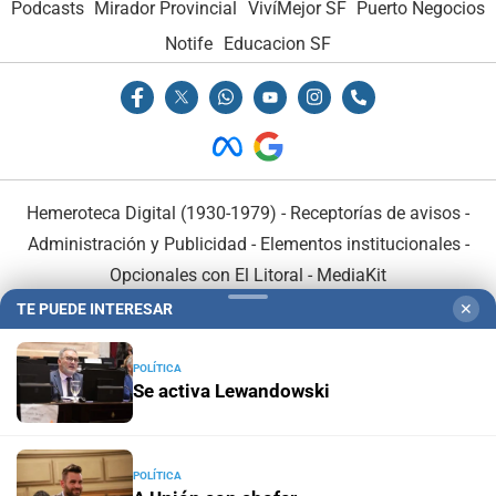
Podcasts
Mirador Provincial
VivíMejor SF
Puerto Negocios
Notife
Educacion SF
Hemeroteca Digital (1930-1979)
-
Receptorías de avisos
-
Administración y Publicidad
-
Elementos institucionales
-
Opcionales con El Litoral
-
MediaKit
TE PUEDE INTERESAR
✕
El Litoral es miembro de:
POLÍTICA
Se activa Lewandowski
En Asociación con:
POLÍTICA