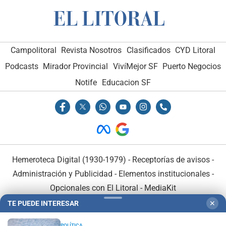
Campolitoral
Revista Nosotros
Clasificados
CYD Litoral
Podcasts
Mirador Provincial
VivíMejor SF
Puerto Negocios
Notife
Educacion SF
Hemeroteca Digital (1930-1979)
-
Receptorías de avisos
-
Administración y Publicidad
-
Elementos institucionales
-
Opcionales con El Litoral
-
MediaKit
TE PUEDE INTERESAR
✕
El Litoral es miembro de:
POLÍTICA