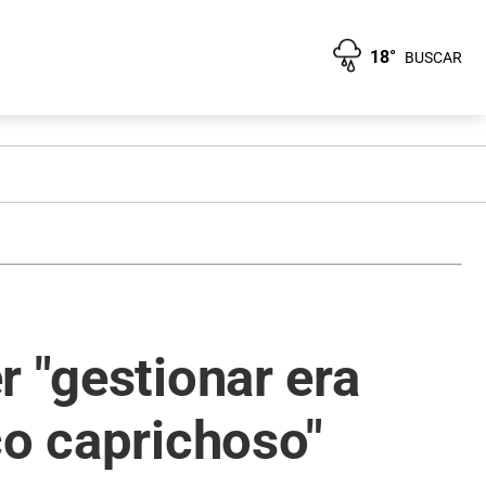
18°
BUSCAR
r "gestionar era
co caprichoso"