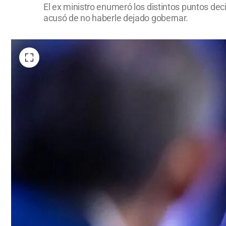
El ex ministro enumeró los distintos puntos deci
acusó de no haberle dejado gobernar.