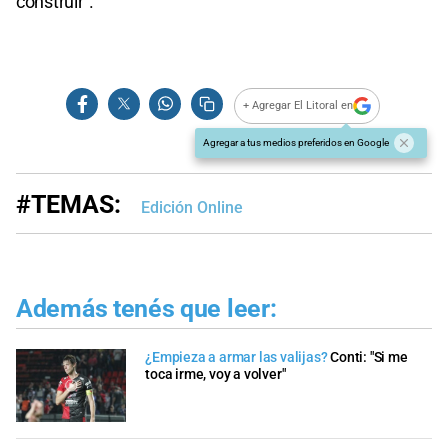
construir”.
+ Agregar El Litoral en
Agregar a tus medios preferidos en Google
#TEMAS:
Edición Online
Además tenés que leer:
¿Empieza a armar las valijas?
Conti: "Si me
toca irme, voy a volver"