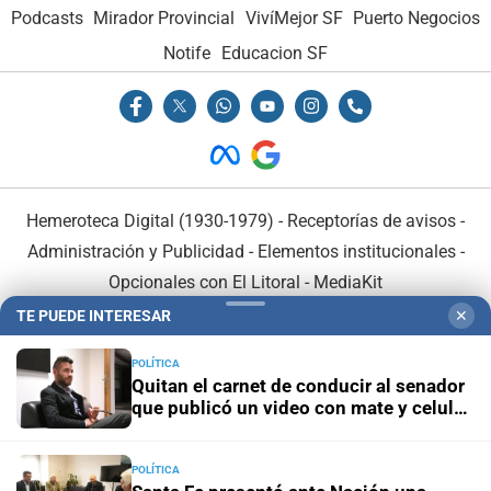
Podcasts
Mirador Provincial
VivíMejor SF
Puerto Negocios
Notife
Educacion SF
Hemeroteca Digital (1930-1979)
-
Receptorías de avisos
-
Administración y Publicidad
-
Elementos institucionales
-
Opcionales con El Litoral
-
MediaKit
TE PUEDE INTERESAR
✕
El Litoral es miembro de:
POLÍTICA
Quitan el carnet de conducir al senador
que publicó un video con mate y celular
al volante
POLÍTICA
En Asociación con: