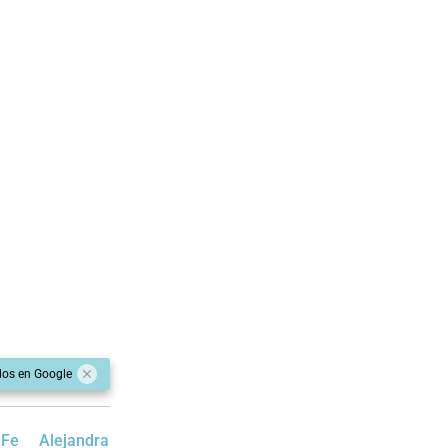
dos en Google
 Fe
Alejandra Rodenas
Coronavirus