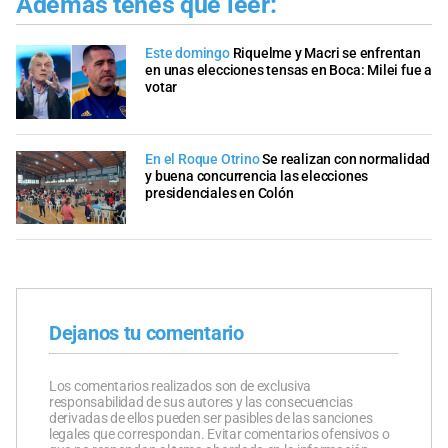
Además tenés que leer:
Este domingo
Riquelme y Macri se enfrentan
en unas elecciones tensas en Boca: Milei fue a
votar
En el Roque Otrino
Se realizan con normalidad
y buena concurrencia las elecciones
presidenciales en Colón
Dejanos tu comentario
Los comentarios realizados son de exclusiva
responsabilidad de sus autores y las consecuencias
derivadas de ellos pueden ser pasibles de las sanciones
legales que correspondan. Evitar comentarios ofensivos o