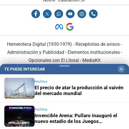
Hemeroteca Digital (1930-1979)
-
Receptorías de avisos
-
Administración y Publicidad
-
Elementos institucionales
-
Opcionales con El Litoral
-
MediaKit
TE PUEDE INTERESAR
✕
El Litoral es miembro de:
POLÍTICA
El precio de atar la producción al vaivén
del mercado mundial
POLÍTICA
En Asociación con:
Invencible Arena: Pullaro inauguró el
nuevo estadio de los Juegos
Suramericanos 2026