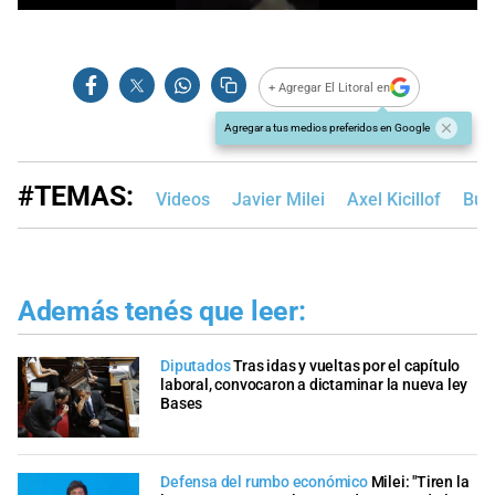
+ Agregar El Litoral en
Agregar a tus medios preferidos en Google
#TEMAS:
Videos
Javier Milei
Axel Kicillof
Bue
Además tenés que leer:
Diputados
Tras idas y vueltas por el capítulo
laboral, convocaron a dictaminar la nueva ley
Bases
Defensa del rumbo económico
Milei: "Tiren la