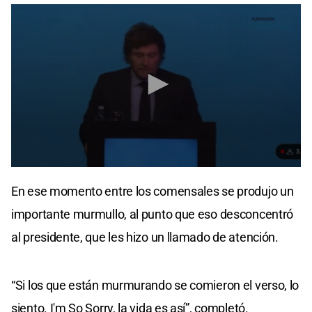
0
seconds
En ese momento entre los comensales se produjo un
of
12
importante murmullo, al punto que eso desconcentró
seconds
al presidente, que les hizo un llamado de atención.
“Si los que están murmurando se comieron el verso, lo
siento. I'm So Sorry, la vida es así”, completó.