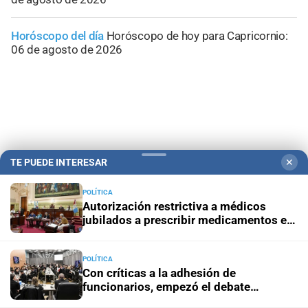
Horóscopo del día
Horóscopo de hoy para Capricornio:
06 de agosto de 2026
TE PUEDE INTERESAR
✕
POLÍTICA
Autorización restrictiva a médicos
jubilados a prescribir medicamentos en
Santa Fe
Campolitoral
Revista Nosotros
Clasificados
CYD Litoral
POLÍTICA
Podcasts
Mirador Provincial
VivíMejor SF
Puerto Negocios
Con críticas a la adhesión de
funcionarios, empezó el debate
Notife
Educacion SF
nacional por la reforma a la Inocencia