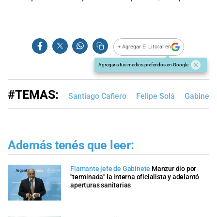
+ Agregar El Litoral en
Agregar a tus medios preferidos en Google
#TEMAS:
Santiago Cafiero
Felipe Solá
Gabinete
Además tenés que leer:
Flamante jefe de Gabinete
Manzur dio por
"terminada" la interna oficialista y adelantó
aperturas sanitarias