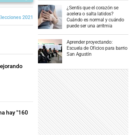
¿Sentís que el corazón se
acelera o salta latidos?
Elecciones 2021
Senado de la Nación
Juan Zabaleta
Cuándo es normal y cuándo
puede ser una arritmia
Aprender proyectando:
Escuela de Oficios para barrio
San Agustín
mejorando
na hay "160