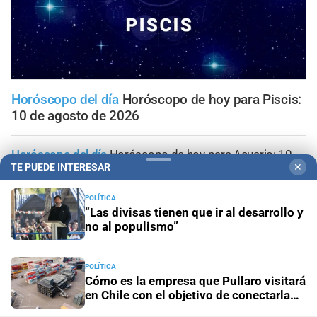
Horóscopo del día
Horóscopo de hoy para Piscis:
10 de agosto de 2026
Horóscopo del día
Horóscopo de hoy para Acuario: 10
de agosto de 2026
TE PUEDE INTERESAR
✕
POLÍTICA
Horóscopo del día
Horóscopo de hoy para Capricornio:
“Las divisas tienen que ir al desarrollo y
10 de agosto de 2026
no al populismo”
Horóscopo del día
Horóscopo de hoy para Sagitario: 10
POLÍTICA
de agosto de 2026
Cómo es la empresa que Pullaro visitará
en Chile con el objetivo de conectarla
Horóscopo del día
Horóscopo de hoy para Escorpio: 10
con Santa Fe