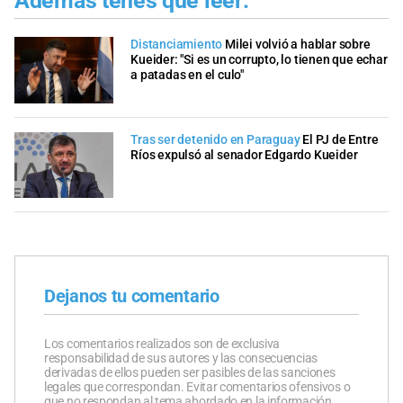
Además tenés que leer:
Distanciamiento
Milei volvió a hablar sobre
Kueider: "Si es un corrupto, lo tienen que echar
a patadas en el culo"
Tras ser detenido en Paraguay
El PJ de Entre
Ríos expulsó al senador Edgardo Kueider
Dejanos tu comentario
Los comentarios realizados son de exclusiva
responsabilidad de sus autores y las consecuencias
derivadas de ellos pueden ser pasibles de las sanciones
legales que correspondan. Evitar comentarios ofensivos o
que no respondan al tema abordado en la información.