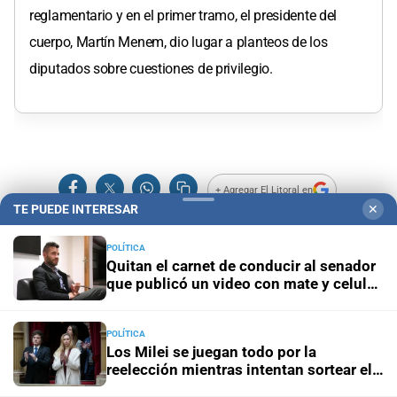
reglamentario y en el primer tramo, el presidente del
cuerpo, Martín Menem, dio lugar a planteos de los
diputados sobre cuestiones de privilegio.
+ Agregar El Litoral en
TE PUEDE INTERESAR
✕
Agregar a tus medios preferidos en Google
POLÍTICA
Sobre el Autor
Quitan el carnet de conducir al senador
que publicó un video con mate y celular
al volante
César Rodríguez
POLÍTICA
Ver Perfil
Los Milei se juegan todo por la
reelección mientras intentan sortear el
desgaste de la gestión