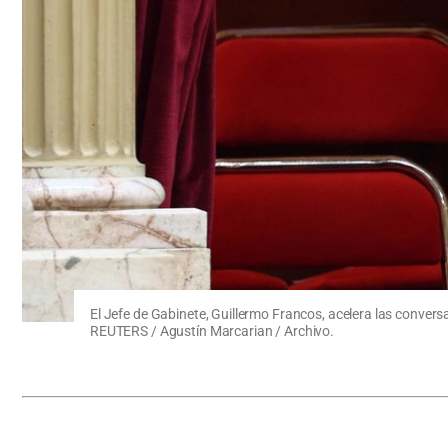
El Jefe de Gabinete, Guillermo Francos, acelera las conversa
REUTERS / Agustín Marcarian / Archivo.