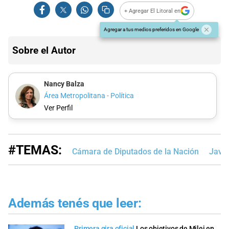
+ Agregar El Litoral en
Agregar a tus medios preferidos en Google
Sobre el Autor
Nancy Balza
Área Metropolitana - Política
Ver Perfil
#TEMAS:
Cámara de Diputados de la Nación
Javie
Además tenés que leer:
Primera gira oficial
Los objetivos de Milei en