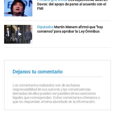
Davos: del apoyo de pares al acuerdo con el
FMI
Diputados
Martín Menem afirmó que "hay
consenso" para aprobar la Ley Ómnibus
Dejanos tu comentario
Los comentarios realizados son de exclusiva
responsabilidad de sus autores y las consecuencias
derivadas de ellos pueden ser pasibles de las sanciones
legales que correspondan. Evitar comentarios ofensivos o
que no respondan al tema abordado en la información.