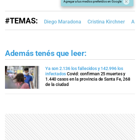
Agregar a tus medios preferidos en Google
#TEMAS:
Diego Maradona
Cristina Kirchner
Alb
Además tenés que leer:
Ya son 2.136 los fallecidos y 142.996 los
infectados
Covid: confirman 25 muertes y
1.440 casos en la provincia de Santa Fe, 268
de la ciudad