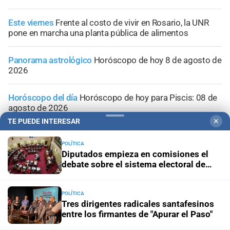
Este viernes
Frente al costo de vivir en Rosario, la UNR
pone en marcha una planta pública de alimentos
Panorama astrológico
Horóscopo de hoy 8 de agosto de
2026
Horóscopo del día
Horóscopo de hoy para Piscis: 08 de
agosto de 2026
TE PUEDE INTERESAR
✕
Horóscopo del día
Horóscopo de hoy para Acuario: 08
de agosto de 2026
POLÍTICA
Diputados empieza en comisiones el
debate sobre el sistema electoral de
Santa Fe
POLÍTICA
Tres dirigentes radicales santafesinos
entre los firmantes de "Apurar el Paso"