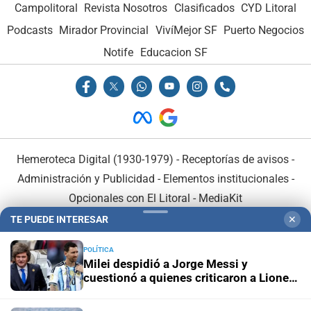
Campolitoral
Revista Nosotros
Clasificados
CYD Litoral
Podcasts
Mirador Provincial
VivíMejor SF
Puerto Negocios
Notife
Educacion SF
Hemeroteca Digital (1930-1979)
-
Receptorías de avisos
-
Administración y Publicidad
-
Elementos institucionales
-
Opcionales con El Litoral
-
MediaKit
TE PUEDE INTERESAR
✕
El Litoral es miembro de:
POLÍTICA
Milei despidió a Jorge Messi y
cuestionó a quienes criticaron a Lionel
durante el Mundial