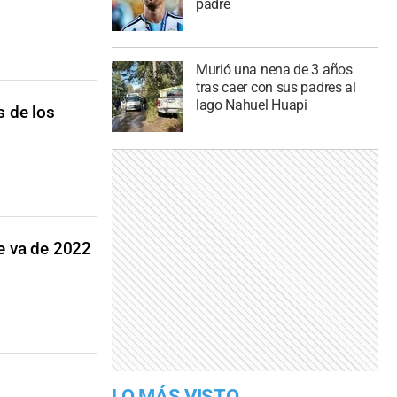
padre
Murió una nena de 3 años
tras caer con sus padres al
lago Nahuel Huapi
s de los
ue va de 2022
LO MÁS VISTO