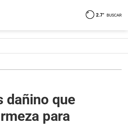
2.7°
BUSCAR
s dañino que
firmeza para