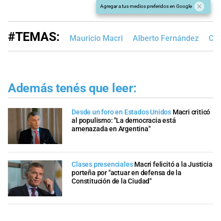
Agregar a tus medios preferidos en Google
#TEMAS:
Mauricio Macri
Alberto Fernández
Cor
Además tenés que leer:
Desde un foro en Estados Unidos
Macri criticó
al populismo: "La democracia está
amenazada en Argentina"
Clases presenciales
Macri felicitó a la Justicia
porteña por "actuar en defensa de la
Constitución de la Ciudad"