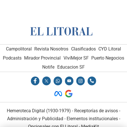
Campolitoral
Revista Nosotros
Clasificados
CYD Litoral
Podcasts
Mirador Provincial
VivíMejor SF
Puerto Negocios
Notife
Educacion SF
Hemeroteca Digital (1930-1979)
-
Receptorías de avisos
-
Administración y Publicidad
-
Elementos institucionales
-
Opcionales con El Litoral
-
MediaKit