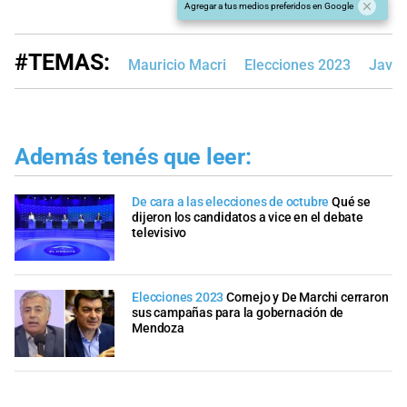
Agregar a tus medios preferidos en Google
#TEMAS:
Mauricio Macri
Elecciones 2023
Javier
Además tenés que leer:
De cara a las elecciones de octubre
Qué se
dijeron los candidatos a vice en el debate
televisivo
Elecciones 2023
Cornejo y De Marchi cerraron
sus campañas para la gobernación de
Mendoza