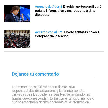
Anuncio de Adorni
El gobierno desclasificará
toda la información vinculada a la última
dictadura
Acuerdo con el FMI
El voto santafesino en el
Congreso de la Nación
Dejanos tu comentario
Los comentarios realizados son de exclusiva
responsabilidad de sus autores y las consecuencias
derivadas de ellos pueden ser pasibles de las sanciones
legales que correspondan. Evitar comentarios ofensivos o
que no respondan al tema abordado en la información.