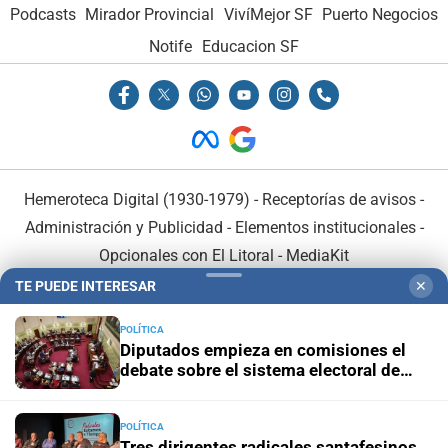
Podcasts
Mirador Provincial
VivíMejor SF
Puerto Negocios
Notife
Educacion SF
Hemeroteca Digital (1930-1979)
-
Receptorías de avisos
-
Administración y Publicidad
-
Elementos institucionales
-
Opcionales con El Litoral
-
MediaKit
TE PUEDE INTERESAR
✕
El Litoral es miembro de:
POLÍTICA
Diputados empieza en comisiones el
debate sobre el sistema electoral de
Santa Fe
POLÍTICA
En Asociación con:
Tres dirigentes radicales santafesinos