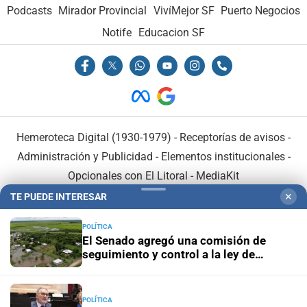
Podcasts
Mirador Provincial
VivíMejor SF
Puerto Negocios
Notife
Educacion SF
Hemeroteca Digital (1930-1979)
-
Receptorías de avisos
-
Administración y Publicidad
-
Elementos institucionales
-
Opcionales con El Litoral
-
MediaKit
TE PUEDE INTERESAR
✕
El Litoral es miembro de:
POLÍTICA
El Senado agregó una comisión de
seguimiento y control a la ley de
emergencia hídrica
En Asociación con:
POLÍTICA