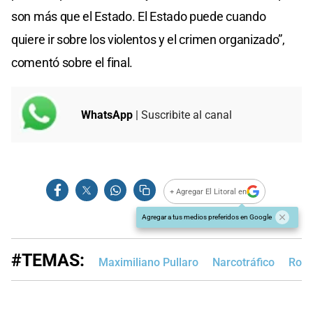
son más que el Estado. El Estado puede cuando
quiere ir sobre los violentos y el crimen organizado”,
comentó sobre el final.
WhatsApp
| Suscribite al canal
+ Agregar El Litoral en
Agregar a tus medios preferidos en Google
#TEMAS:
Maximiliano Pullaro
Narcotráfico
Rosa