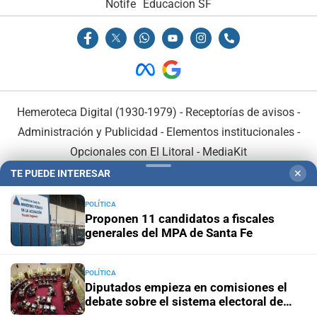
Notife
Educacion SF
Hemeroteca Digital (1930-1979)
-
Receptorías de avisos
-
Administración y Publicidad
-
Elementos institucionales
-
Opcionales con El Litoral
-
MediaKit
TE PUEDE INTERESAR
✕
El Litoral es miembro de:
POLÍTICA
Proponen 11 candidatos a fiscales
generales del MPA de Santa Fe
POLÍTICA
En Asociación con:
Diputados empieza en comisiones el
debate sobre el sistema electoral de
Santa Fe