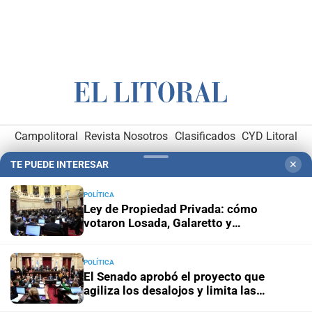
Campolitoral
Revista Nosotros
Clasificados
CYD Litoral
Podcasts
Mirador Provincial
VivíMejor SF
Puerto Negocios
TE PUEDE INTERESAR
✕
Notife
Educacion SF
POLÍTICA
Ley de Propiedad Privada: cómo
votaron Losada, Galaretto y
Lewandowski en el Senado
POLÍTICA
El Senado aprobó el proyecto que
Hemeroteca Digital (1930-1979)
-
Receptorías de avisos
-
agiliza los desalojos y limita las
expropiaciones
Administración y Publicidad
-
Elementos institucionales
-