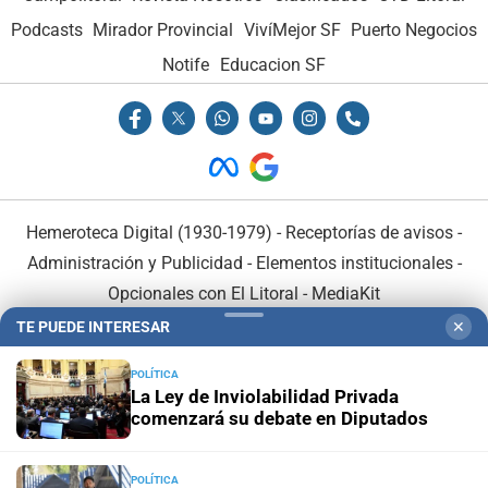
Podcasts
Mirador Provincial
VivíMejor SF
Puerto Negocios
Notife
Educacion SF
Hemeroteca Digital (1930-1979)
-
Receptorías de avisos
-
Administración y Publicidad
-
Elementos institucionales
-
Opcionales con El Litoral
-
MediaKit
TE PUEDE INTERESAR
✕
El Litoral es miembro de:
POLÍTICA
La Ley de Inviolabilidad Privada
comenzará su debate en Diputados
POLÍTICA