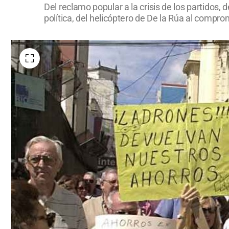
Del reclamo popular a la crisis de los partidos, 
política, del helicóptero de De la Rúa al comp