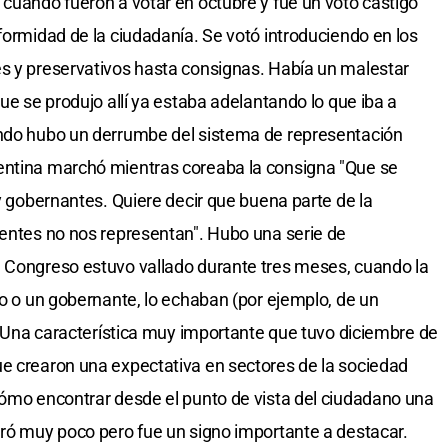
 cuando fueron a votar en octubre y fue un voto castigo
formidad de la ciudadanía. Se votó introduciendo en los
es y preservativos hasta consignas. Había un malestar
que se produjo allí ya estaba adelantando lo que iba a
ando hubo un derrumbe del sistema de representación
entina marchó mientras coreaba la consigna "Que se
 y gobernantes. Quiere decir que buena parte de la
gentes no nos representan". Hubo una serie de
l Congreso estuvo vallado durante tres meses, cuando la
do o un gobernante, lo echaban (por ejemplo, de un
e. Una característica muy importante que tuvo diciembre de
ue crearon una expectativa en sectores de la sociedad
cómo encontrar desde el punto de vista del ciudadano una
uró muy poco pero fue un signo importante a destacar.