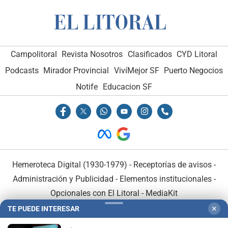
Campolitoral
Revista Nosotros
Clasificados
CYD Litoral
Podcasts
Mirador Provincial
VivíMejor SF
Puerto Negocios
Notife
Educacion SF
Hemeroteca Digital (1930-1979)
-
Receptorías de avisos
-
Administración y Publicidad
-
Elementos institucionales
-
Opcionales con El Litoral
-
MediaKit
TE PUEDE INTERESAR
✕
El Litoral es miembro de: