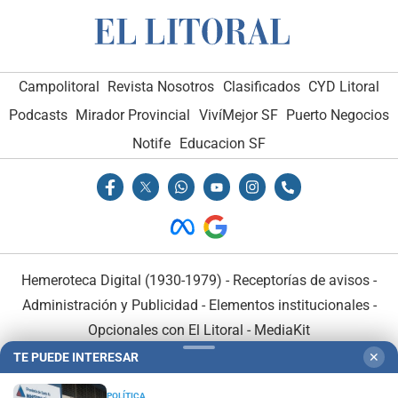
Campolitoral
Revista Nosotros
Clasificados
CYD Litoral
Podcasts
Mirador Provincial
VivíMejor SF
Puerto Negocios
Notife
Educacion SF
Hemeroteca Digital (1930-1979)
-
Receptorías de avisos
-
Administración y Publicidad
-
Elementos institucionales
-
Opcionales con El Litoral
-
MediaKit
TE PUEDE INTERESAR
✕
El Litoral es miembro de:
POLÍTICA