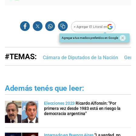
+ Agregar El Litoral en
Agregar a tus medios preferidos en Google
#TEMAS:
Cámara de Diputados de la Nación
Germ
Además tenés que leer:
Elecciones 2023
Ricardo Alfonsín: "Por
primera vez desde 1983 está en riesgo la
democracia argentina"
Internado en Buenos Aires
"La verdad, no