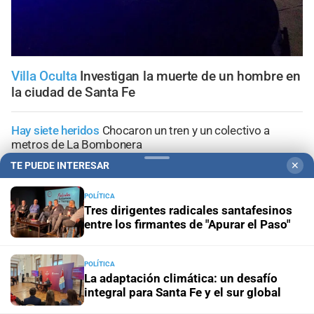
Villa Oculta
Investigan la muerte de un hombre en
la ciudad de Santa Fe
Hay siete heridos
Chocaron un tren y un colectivo a
metros de La Bombonera
TE PUEDE INTERESAR
✕
Tribunales
Prisión preventiva para dos hermanos
acusados por un brutal asalto contra un adolescente en
POLÍTICA
Santa Fe
Tres dirigentes radicales santafesinos
entre los firmantes de "Apurar el Paso"
Allanamientos simultáneos
Diez detenidos por un
megaoperativo contra el microtráfico en San Justo
POLÍTICA
La adaptación climática: un desafío
integral para Santa Fe y el sur global
Conflicto judicial
Buscan identificar a los autores de las
amenazas contra un médico, un abogado y un periodista