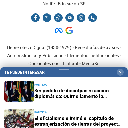
Notife
Educacion SF
Hemeroteca Digital (1930-1979)
-
Receptorías de avisos
-
Administración y Publicidad
-
Elementos institucionales
-
Opcionales con El Litoral
-
MediaKit
TE PUEDE INTERESAR
✕
El Litoral es miembro de:
POLÍTICA
Sin pedido de disculpas ni acción
diplomática: Quirno lamentó la
“decisión unilateral de Brasil”
POLÍTICA
En Asociación con:
El oficialismo eliminó el capítulo de
extranjerización de tierras del proyecto